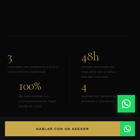
3
48h
mercados con presencia activa y
tiempo promedio de
conocimiento hiperlocal
respuesta con análisis
real del mercado
100%
4
de operaciones con
segmentos: residencial, terrenos,
acompañamiento legal
preventa y comercial
desde el inicio
HABLAR CON UN ASESOR